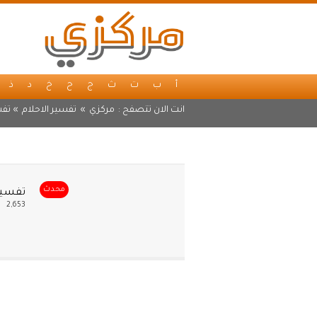
أ
ب
ت
ث
ج
ح
خ
د
ذ
انت الان تتصفح :
مركزي
»
تفسير الاحلام
» تفس
محدث
تفسير
2,653