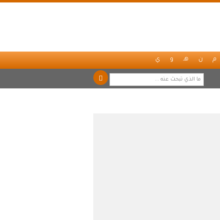
م
ن
هـ
و
ي