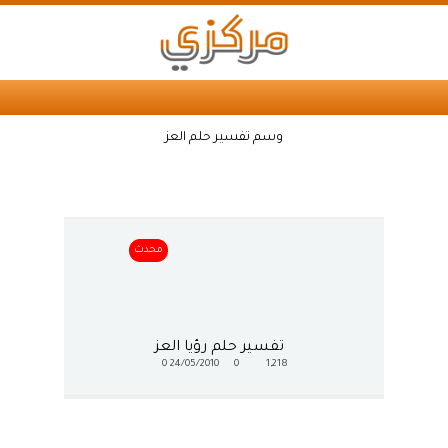
وسم تفسير حلم العز
محدث
تفسير حلم رؤيا العز
0
24/05/2010
0
1,218