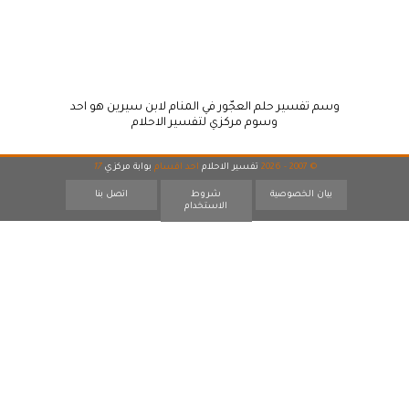
وسم تفسير حلم العجّور في المنام لابن سيرين هو احد
وسوم مركزي لتفسير الاحلام
© 2007 - 2026
تفسير الاحلام
احد اقسام
بوابة مركزي
17
بيان الخصوصية
شروط
اتصل بنا
الاستخدام