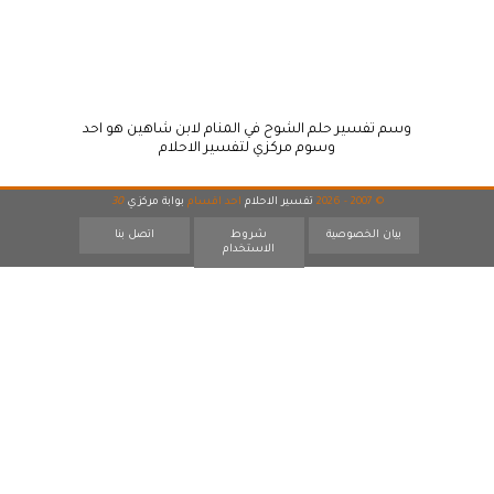
وسم تفسير حلم الشوح في المنام لابن شاهين هو احد
وسوم مركزي لتفسير الاحلام
© 2007 - 2026
تفسير الاحلام
احد اقسام
بوابة مركزي
30
بيان الخصوصية
شروط
اتصل بنا
الاستخدام