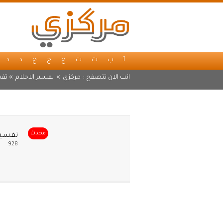
أ
ب
ت
ث
ج
ح
خ
د
ذ
انت الان تتصفح :
مركزي
»
تفسير الاحلام
» تفس
و
محدث
تفسير 
928