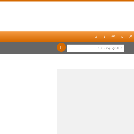
م
ن
هـ
و
ي