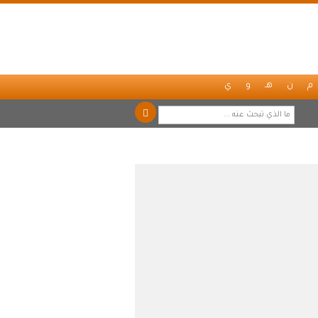
م
ن
هـ
و
ي