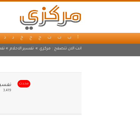
أ
ب
ت
ث
ج
ح
خ
د
ذ
انت الان تتصفح :
مركزي
»
تفسير الاحلام
» تفس
محدث
تفسير 
3,419