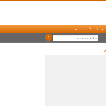
م
ن
هـ
و
ي
م