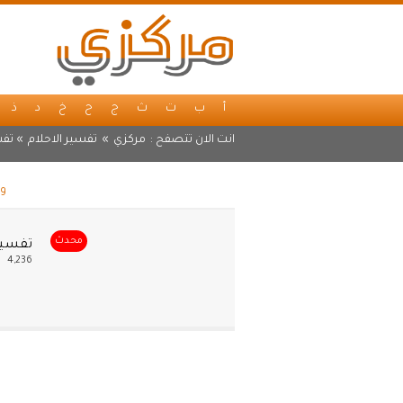
أ
ب
ت
ث
ج
ح
خ
د
ذ
انت الان تتصفح :
مركزي
»
تفسير الاحلام
» تفس
وس
محدث
تفسير 
4,236