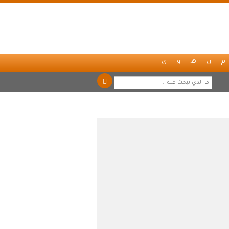
م
ن
هـ
و
ي