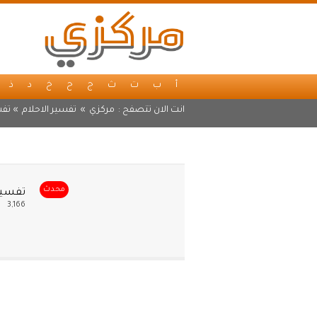
أ
ب
ت
ث
ج
ح
خ
د
ذ
انت الان تتصفح :
مركزي
»
تفسير الاحلام
» تفس
محدث
تفسير 
3,166