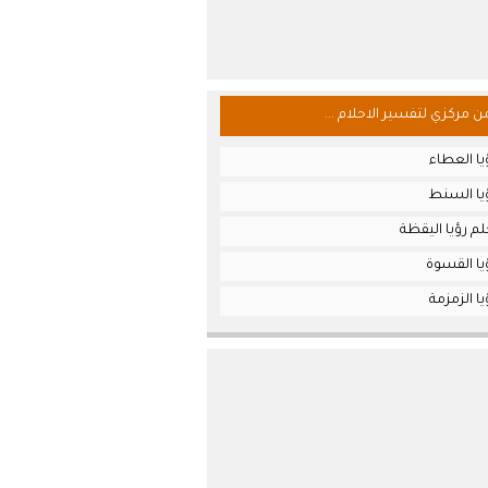
من مركزي لتفسير الاحلام ...
ا العطاء
يا السنط
م رؤيا اليقظة
يا القسوة
ا الزمزمة