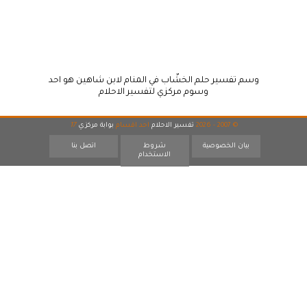
وسم تفسير حلم الخشّاب في المنام لابن شاهين هو احد
وسوم مركزي لتفسير الاحلام
© 2007 - 2026
تفسير الاحلام
احد اقسام
بوابة مركزي
17
بيان الخصوصية
شروط
اتصل بنا
الاستخدام