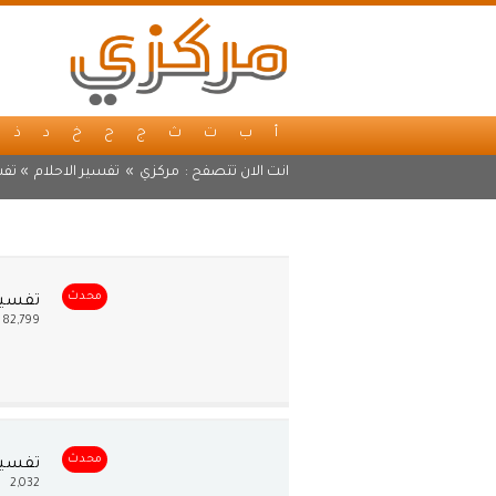
أ
ب
ت
ث
ج
ح
خ
د
ذ
انت الان تتصفح :
مركزي
»
تفسير الاحلام
» تفس
محدث
تفسير
82,799
محدث
تفسير 
2,032