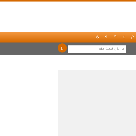
م
ن
هـ
و
ي