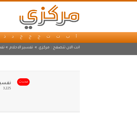
أ
ب
ت
ث
ج
ح
خ
د
ذ
انت الان تتصفح :
مركزي
»
تفسير الاحلام
» تفس
محدث
تفسير 
3,225