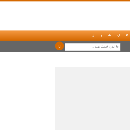
م
ن
هـ
و
ي