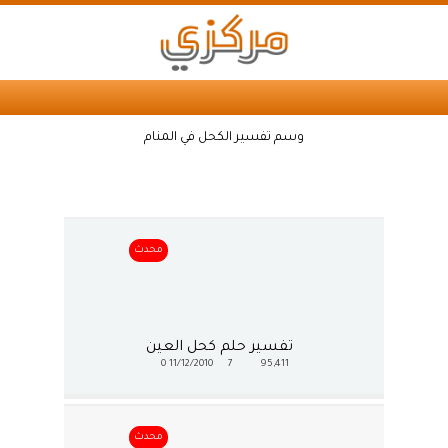
وسم تفسير الكحل في المنام
محدث
تفسير حلم كحل العين
0
11/12/2010
7
95,411
محدث