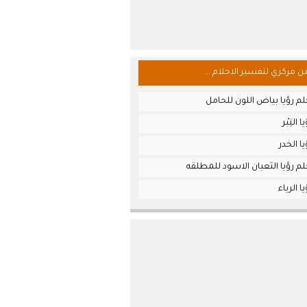
من مركزي لتفسير الاحلام ...
م رؤيا بياض اللون للحامل
التِبْر
ا الخدر
م رؤيا الثعبان الاسود للمطلقه
 الرياء