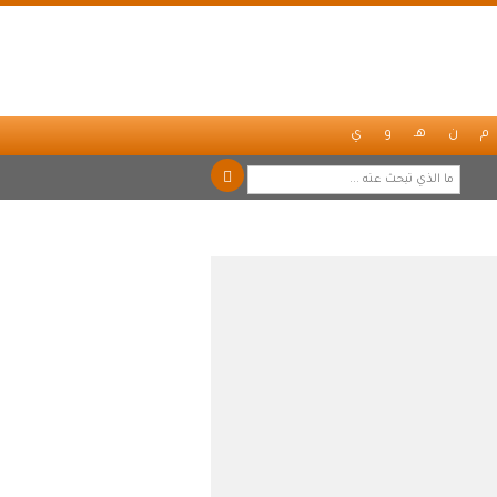
م
ن
هـ
و
ي