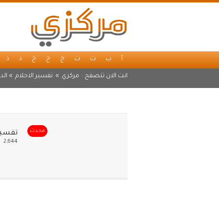
أ
ب
ت
ث
ج
ح
خ
د
ذ
انت الان تتصفح :
مركزي
»
تفسير الاحلام
» الد
محدث
تفسير 
2,644