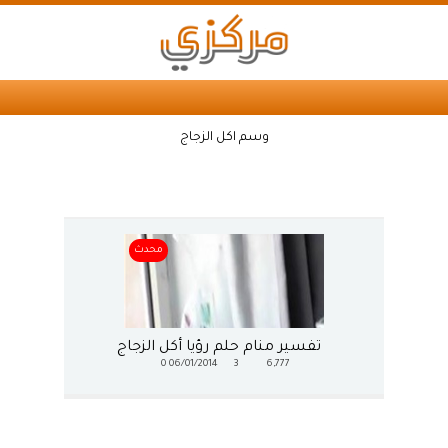
وسم اكل الزجاج
محدث
تفسير منام حلم رؤيا أكل الزجاج
0
06/01/2014
3
6,777