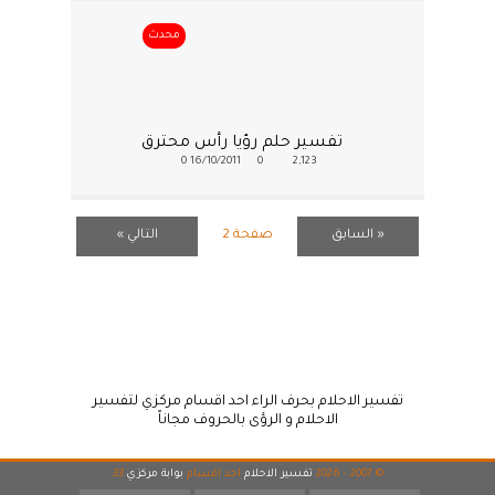
محدث
تفسير حلم رؤيا رأس محترق
0
16/10/2011
0
2,123
« السابق
صفحة 2
التالي »
تفسير الاحلام بحرف الراء احد اقسام مركزي لتفسير
الاحلام و الرؤى بالحروف مجاناً
© 2007 - 2026
تفسير الاحلام
احد اقسام
بوابة مركزي
33