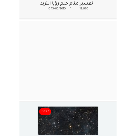
تفسير منام حلم رؤيا الثريد
0
15/05/2010
1
12,670
محدث