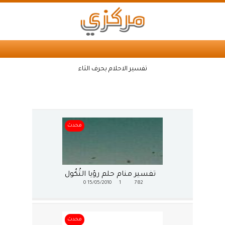
تفسير الاحلام بحرف الثاء
محدث
تفسير منام حلم رؤيا الثُكُول
0
15/05/2010
1
782
محدث