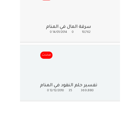
سرقة المال في المنام
0
14/01/2014
0
10,762
محدث
تفسير حلم النقود في المنام
0
12/12/2010
35
369,880