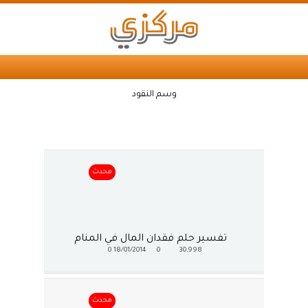
وسم النقود
محدث
تفسير حلم فقدان المال في المنام
0
18/01/2014
0
30,998
محدث