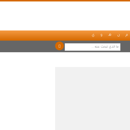
م
ن
هـ
و
ي