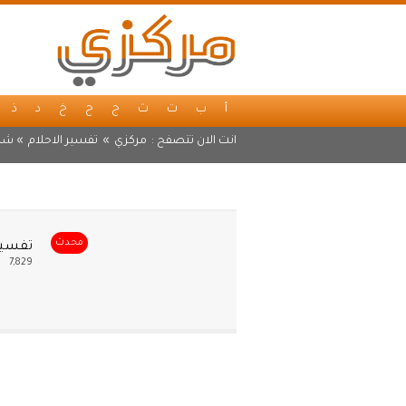
أ
ب
ت
ث
ج
ح
خ
د
ذ
انت الان تتصفح :
مركزي
»
تفسير الاحلام
» شرا
محدث
تفسير 
7,829