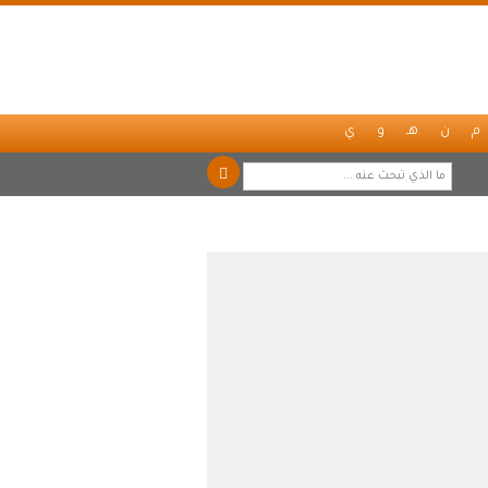
م
ن
هـ
و
ي