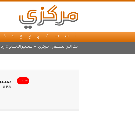
أ
ب
ت
ث
ج
ح
خ
د
ذ
انت الان تتصفح :
مركزي
»
تفسير الاحلام
» ربا
محدث
تفسير 
8,158