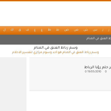
ر
ز
س
ش
ص
ض
ط
ظ
ع
غ
ف
ق
ك
ل
ط العنق في المنام
وسم رباط العنق في المنام
وسم رباط العنق في المنام هو احد وسوم مركزي لتفسير الاحلام
حلم رؤيا الرباط
0
19/05/2010
0