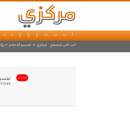
أ
ب
ت
ث
ج
ح
خ
د
ذ
انت الان تتصفح :
مركزي
»
تفسير الاحلام
» رؤي
محدث
تفسير
237,648