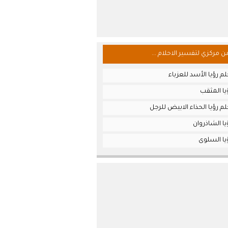
من مركزي لتفسير الاحلام ...
م رؤيا الأسد للعزباء
يا المثقب
م رؤيا الحذاء الابيض للرجل
ا الشاذروان
يا السلوى