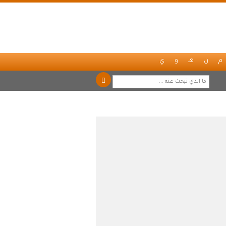
م
ن
هـ
و
ي