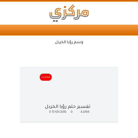
وسم رؤيا الخردل
محدث
تفسير حلم رؤيا الخردل
0
17/05/2010
0
4,488