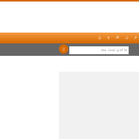
م
ن
هـ
و
ي