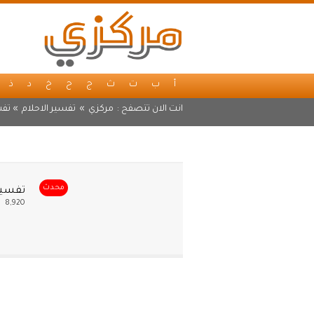
أ
ب
ت
ث
ج
ح
خ
د
ذ
انت الان تتصفح :
مركزي
»
تفسير الاحلام
» تفسي
محدث
تفسير 
8,920