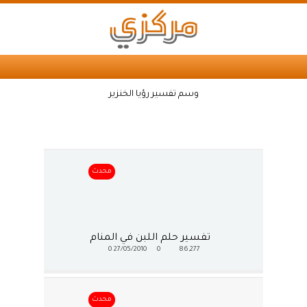
وسم تفسير رؤيا الخنزير
محدث
تفسير حلم اللبن في المنام
0
27/05/2010
0
86,277
محدث