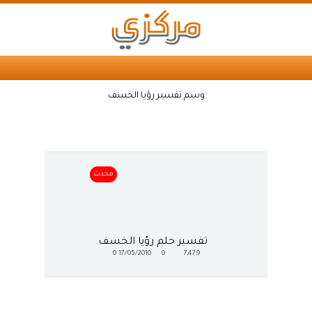
وسم تفسير رؤيا الخسف
محدث
تفسير حلم رؤيا الخسف
0
17/05/2010
0
7,479