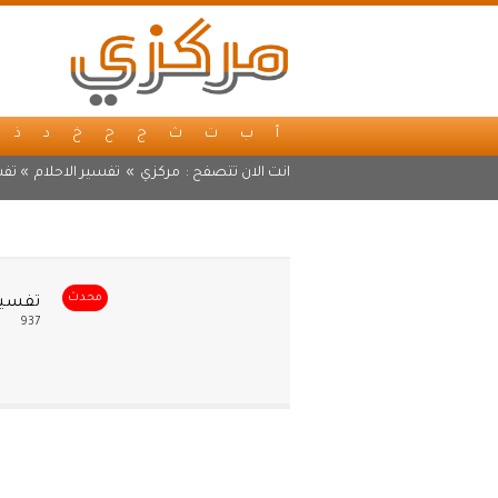
أ
ب
ت
ث
ج
ح
خ
د
ذ
انت الان تتصفح :
مركزي
»
تفسير الاحلام
» تفس
محدث
تفسير 
937