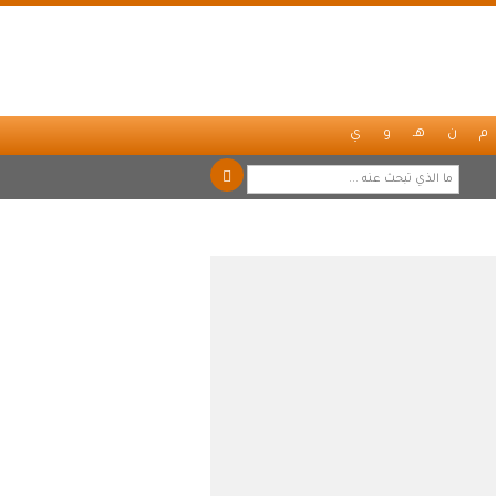
م
ن
هـ
و
ي