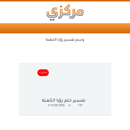
وسم تفسير رؤيا الجعبة
محدث
تفسير حلم رؤيا الجُعبَة
0
15/05/2010
0
731