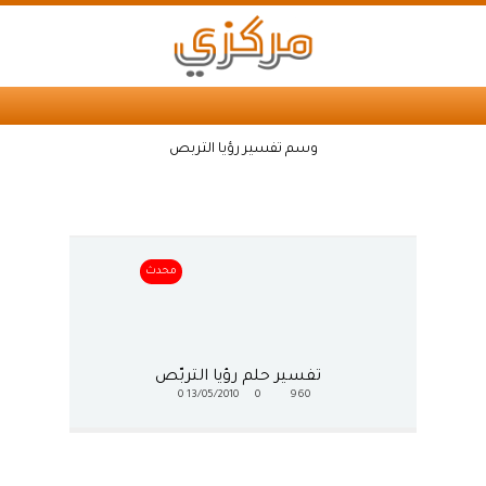
وسم تفسير رؤيا التربص
محدث
تفسير حلم رؤيا التربّص
0
13/05/2010
0
960