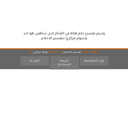
وسم تفسير حلم هالة في المنام لابن شاهين هو احد
وسوم مركزي لتفسير الاحلام
© 2007 - 2026
تفسير الاحلام
احد اقسام
بوابة مركزي
24
بيان الخصوصية
شروط
اتصل بنا
الاستخدام