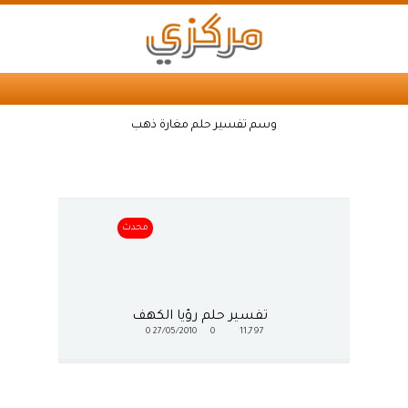
وسم تفسير حلم مغارة ذهب
محدث
تفسير حلم رؤيا الكهف
0
27/05/2010
0
11,797