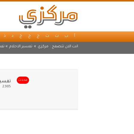
أ
ب
ت
ث
ج
ح
خ
د
ذ
انت الان تتصفح :
مركزي
»
تفسير الاحلام
» تفس
محدث
تفسير 
2,985