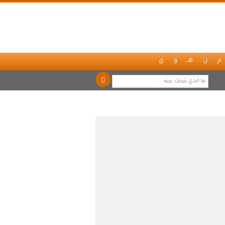
م
ن
هـ
و
ي