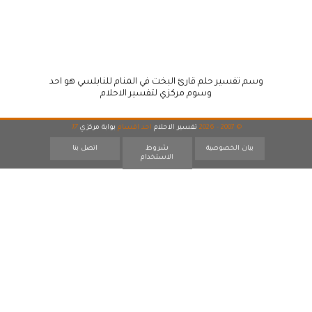
وسم تفسير حلم قارئ البخت في المنام للنابلسي هو احد
وسوم مركزي لتفسير الاحلام
© 2007 - 2026
تفسير الاحلام
احد اقسام
بوابة مركزي
17
بيان الخصوصية
شروط
اتصل بنا
الاستخدام