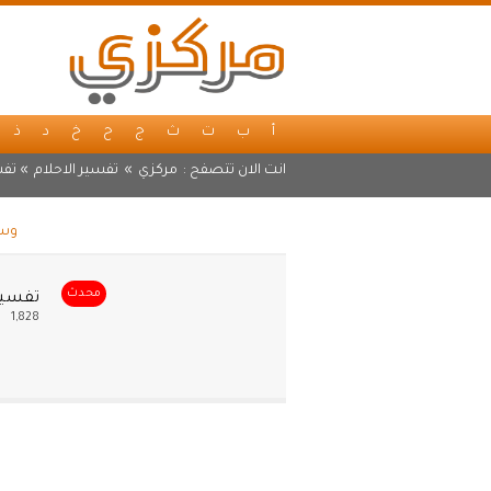
أ
ب
ت
ث
ج
ح
خ
د
ذ
انت الان تتصفح :
مركزي
»
تفسير الاحلام
» تفس
وسم
محدث
تفسير
1,828