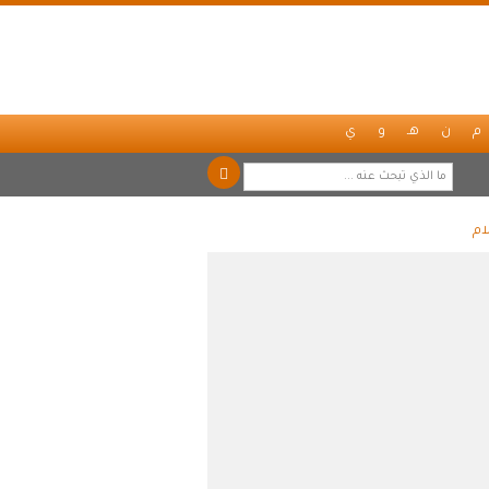
م
ن
هـ
و
ي
ام