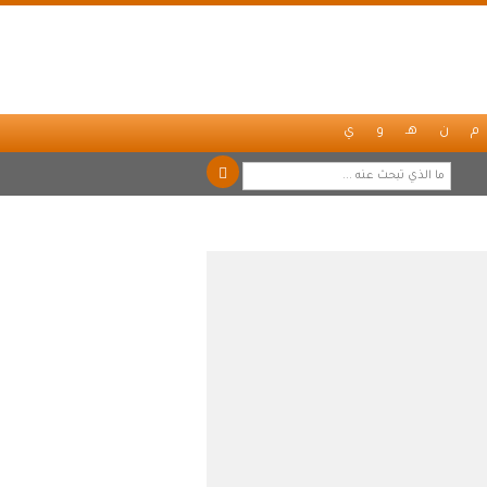
م
ن
هـ
و
ي