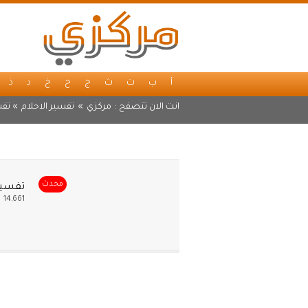
أ
ب
ت
ث
ج
ح
خ
د
ذ
انت الان تتصفح :
مركزي
»
تفسير الاحلام
» تفس
محدث
تفسير
14,661