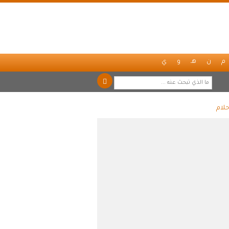
م
ن
هـ
و
ي
حلام