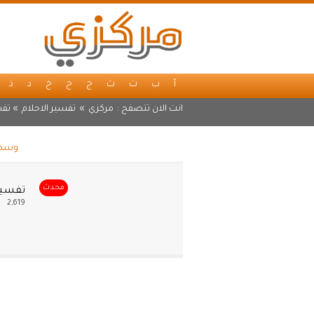
أ
ب
ت
ث
ج
ح
خ
د
ذ
انت الان تتصفح :
مركزي
»
تفسير الاحلام
» تفس
وسم ت
محدث
تفسير
2,619