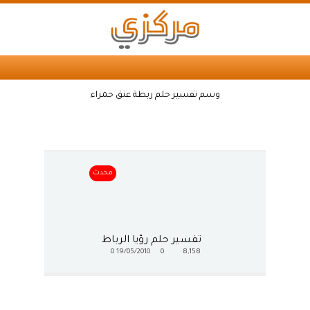
وسم تفسير حلم ربطة عنق حمراء
محدث
تفسير حلم رؤيا الرباط
0
19/05/2010
0
8,158