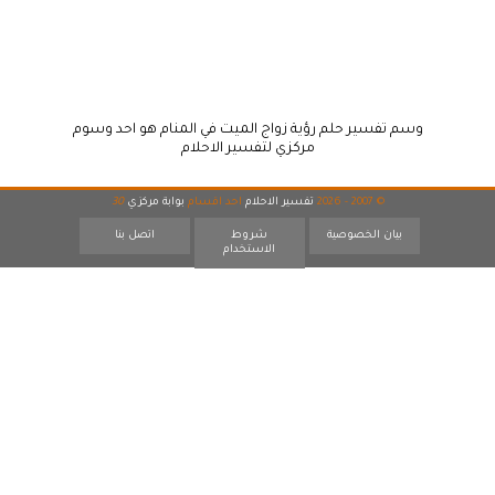
وسم تفسير حلم رؤية زواج الميت في المنام هو احد وسوم
مركزي لتفسير الاحلام
© 2007 - 2026
تفسير الاحلام
احد اقسام
بوابة مركزي
30
بيان الخصوصية
شروط
اتصل بنا
الاستخدام