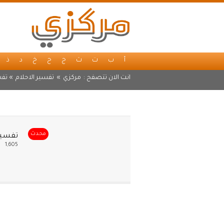
أ
ب
ت
ث
ج
ح
خ
د
ذ
انت الان تتصفح :
مركزي
»
تفسير الاحلام
» تفس
محدث
تفسير 
1,605