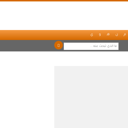
م
ن
هـ
و
ي