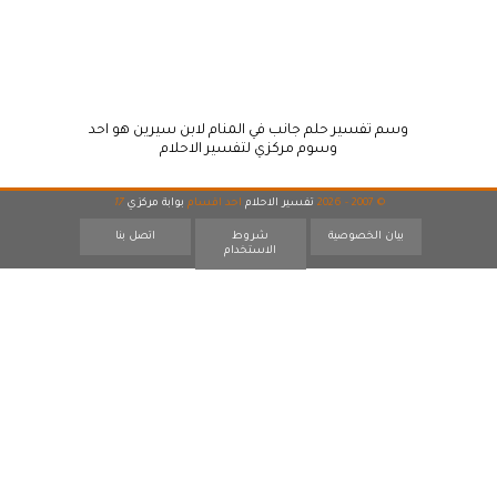
وسم تفسير حلم جانب في المنام لابن سيرين هو احد
وسوم مركزي لتفسير الاحلام
© 2007 - 2026
تفسير الاحلام
احد اقسام
بوابة مركزي
17
بيان الخصوصية
شروط
اتصل بنا
الاستخدام