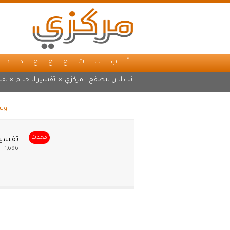
أ
ب
ت
ث
ج
ح
خ
د
ذ
انت الان تتصفح :
مركزي
»
تفسير الاحلام
» تفس
وسم
محدث
تفسير
1,696