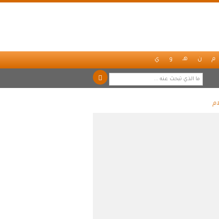
م
ن
هـ
و
ي
ام