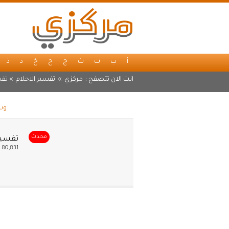
أ
ب
ت
ث
ج
ح
خ
د
ذ
انت الان تتصفح :
مركزي
»
تفسير الاحلام
» تفس
وسم
محدث
تفسير 
80,831