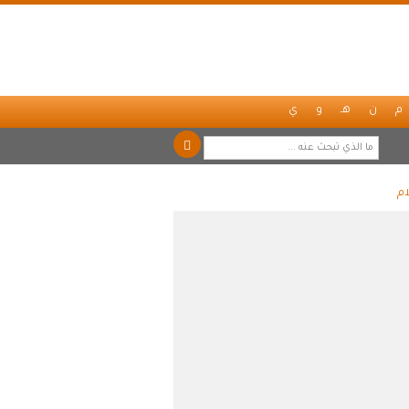
م
ن
هـ
و
ي
ام