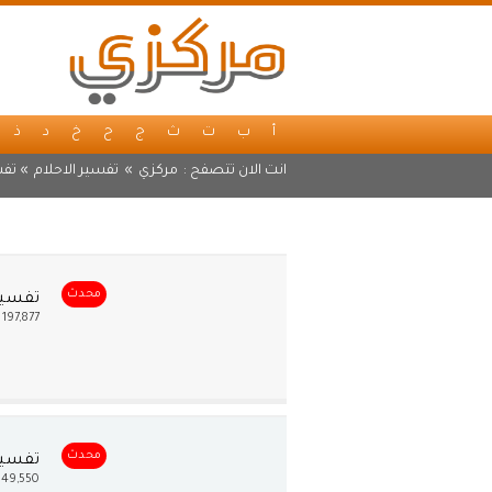
أ
ب
ت
ث
ج
ح
خ
د
ذ
انت الان تتصفح :
مركزي
»
تفسير الاحلام
» تفس
محدث
تفسير 
197,877
محدث
تفسير 
49,550