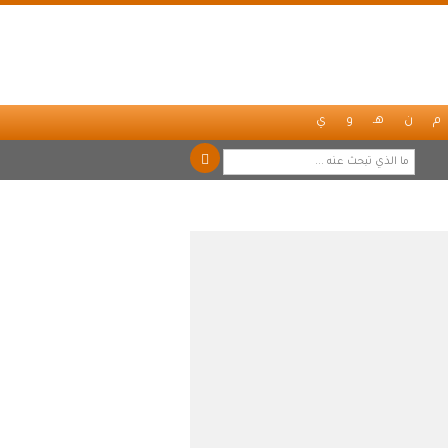
م
ن
هـ
و
ي