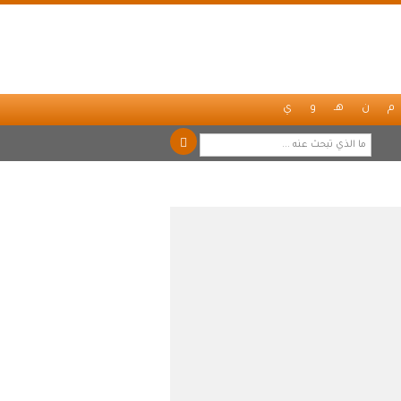
م
ن
هـ
و
ي