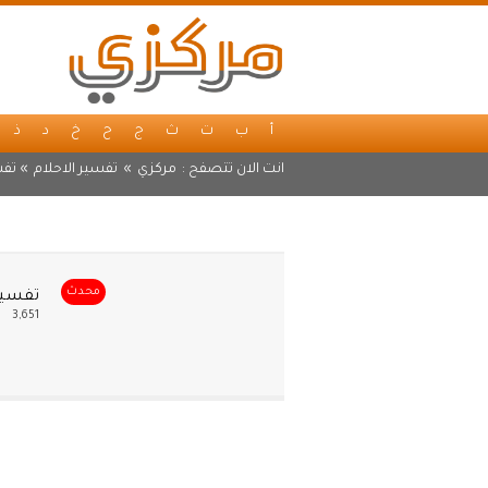
أ
ب
ت
ث
ج
ح
خ
د
ذ
انت الان تتصفح :
مركزي
»
تفسير الاحلام
» تفس
محدث
تفسير 
3,651