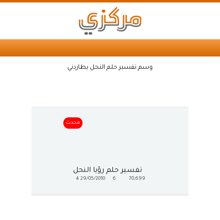
وسم تفسير حلم النحل يطاردني
محدث
تفسير حلم رؤيا النحل
4
29/05/2010
6
70,699