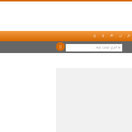
م
ن
هـ
و
ي