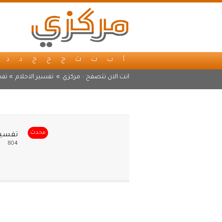
أ
ب
ت
ث
ج
ح
خ
د
ذ
انت الان تتصفح :
مركزي
»
تفسير الاحلام
» تفس
محدث
تفسير
804