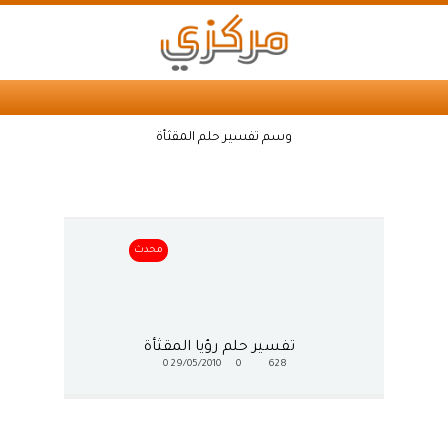
وسم تفسير حلم المقثأة
محدث
تفسير حلم رؤيا المقثأة
0
29/05/2010
0
628