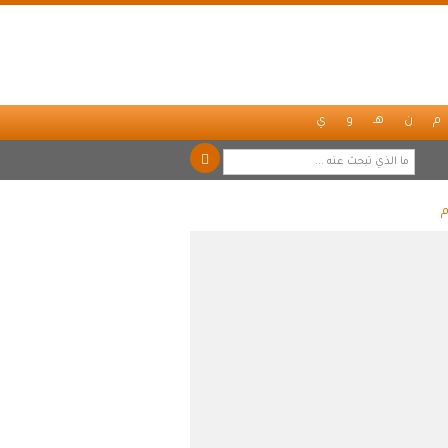
م
ن
هـ
و
ي
م