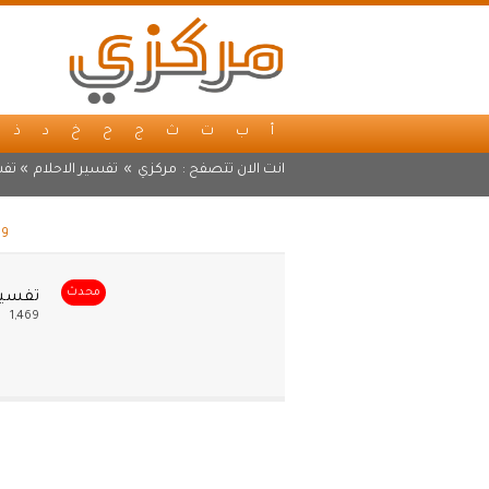
أ
ب
ت
ث
ج
ح
خ
د
ذ
انت الان تتصفح :
مركزي
»
تفسير الاحلام
» تفس
وس
محدث
تفسير
1,469