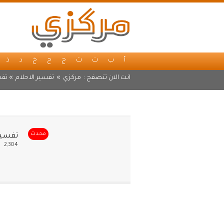
أ
ب
ت
ث
ج
ح
خ
د
ذ
انت الان تتصفح :
مركزي
»
تفسير الاحلام
» تفس
محدث
تفسير
2,304