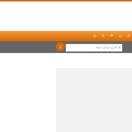
م
ن
هـ
و
ي