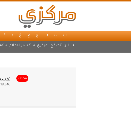
أ
ب
ت
ث
ج
ح
خ
د
ذ
انت الان تتصفح :
مركزي
»
تفسير الاحلام
» تفس
محدث
تفسير 
18,840