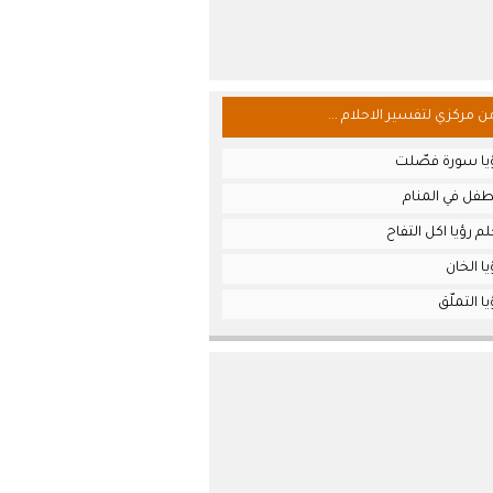
من مركزي لتفسير الاحلام ...
يا سورة فصّلت
طفل في المنام
م رؤيا اكل التفاح
ا الخان
 التملّق