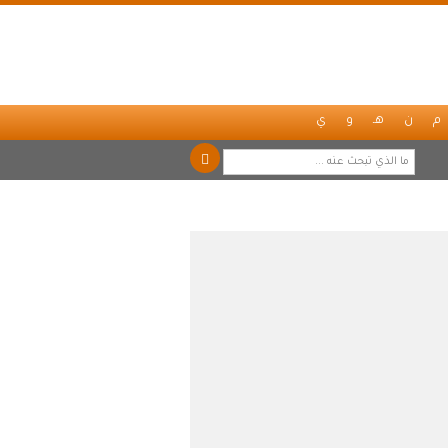
م
ن
هـ
و
ي