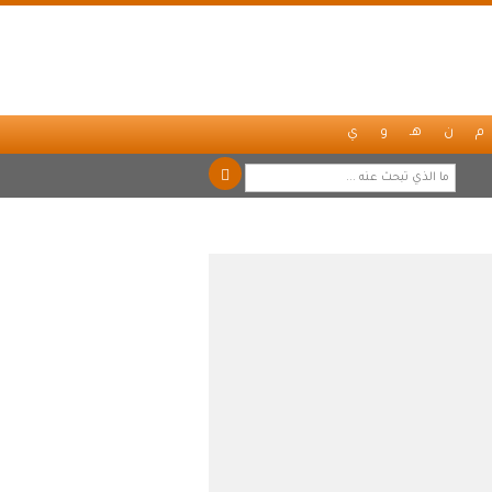
م
ن
هـ
و
ي