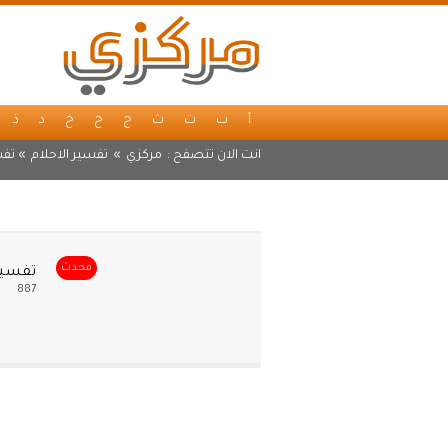
أ
ب
ت
ث
ج
ح
خ
د
ذ
انت الان تتصفح :
مركزي
»
تفسير الاحلام
» تفس
محدث
تفسير 
887