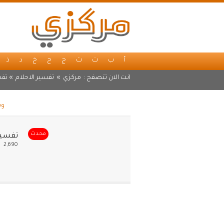
أ
ب
ت
ث
ج
ح
خ
د
ذ
انت الان تتصفح :
مركزي
»
تفسير الاحلام
» تفس
وس
محدث
تفسير 
2,690