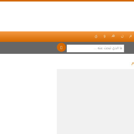
م
ن
هـ
و
ي
م